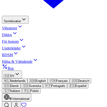
Sexleksaker
Vibratorer
Dildos
För honom
Underkläder
BDSM
Hälsa & Välmående
Rea
🇸🇪
SV
🇳🇱
Nederlands
🇬🇧
English
🇫🇷
Français
🇩🇪
Deutsch
🇩🇰
Dansk
🇸🇪
Svenska
🇵🇹
Português
🇪🇸
Español
🇮🇹
Italiano
🇵🇱
Polski
🌐
International