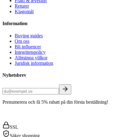
Frakt & leverans
Returer
Klagomål
Information
Buying guides
Om oss
Bli influencer
Integritetspolicy
Allmänna villkor
Juridisk information
Nyhetsbrev
Prenumerera och få 5% rabatt på din första beställning!
SSL
Säker shopping