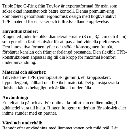
Triple Pipe C-Ring från ToyJoy är expertutformad för män som
söker ökad intensitet och bättre kontroll. Denna premium-ring
kombinerar genomtänkt ergonomisk design med högkvalitativt
TPR-material för en säker och tillfredsställande upplevelse.
Huvudfunktioner:
Ringen erbjuder tre olika diameteralternativ (3 cm, 3,5 cm och 4 cm)
som ger olika fasthetsnivåer för att passa individuella preferenser.
Den innovativa formen lyfter och stöder könsorganen framåt,
förbättrar känslan och främjar förlängd prestanda. Den flexibla TPR-
konstruktionen anpassar sig till din kropp för maximal komfort
under användning.
Material och säkerhet:
Tillverkad av TPR (termoplastiskt gummi), ett kroppssäkert,
hypoallergent, hållbart och flexibelt material. Det glansiga svarta
finishen känns behagligt och är lätt att underhålla.
Användning:
Enkelt att ta på och av. För optimal komfort kan en liten mängd
glidmedel vara till hjälp. Ringen fungerar underbart för solo-lek eller
intime stunder med en partner.
Vård och underhåll:
Rengör efter användning med ljummet vatten och mild tvål. Låt