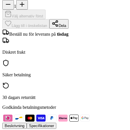
1
Välj alternativ först
Lägg till i önskelistan
Dela
Beställ nu för leverans på
tisdag
Diskret frakt
Säker betalning
30 dagars returrätt
Godkända betalningsmetoder
Beskrivning
Specifikationer