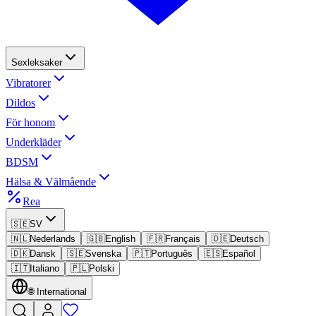
Sexleksaker
Vibratorer
Dildos
För honom
Underkläder
BDSM
Hälsa & Välmående
Rea
🇸🇪
SV
🇳🇱
Nederlands
🇬🇧
English
🇫🇷
Français
🇩🇪
Deutsch
🇩🇰
Dansk
🇸🇪
Svenska
🇵🇹
Português
🇪🇸
Español
🇮🇹
Italiano
🇵🇱
Polski
🌐
International