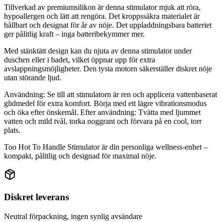
Tillverkad av premiumsilikon är denna stimulator mjuk att röra,
hypoallergen och lätt att rengöra. Det kroppssäkra materialet är
hållbart och designat för år av nöje. Det uppladdningsbara batteriet
ger pålitlig kraft – inga batteribekymmer mer.
Med stänktätt design kan du njuta av denna stimulator under
duschen eller i badet, vilket öppnar upp för extra
avslappningsmöjligheter. Den tysta motorn säkerställer diskret nöje
utan störande ljud.
Användning: Se till att stimulatorn är ren och applicera vattenbaserat
glidmedel för extra komfort. Börja med ett lägre vibrationsmodus
och öka efter önskemål. Efter användning: Tvätta med ljummet
vatten och mild tvål, torka noggrant och förvara på en cool, torr
plats.
Too Hot To Handle Stimulator är din personliga wellness-enhet –
kompakt, pålitlig och designad för maximal nöje.
Diskret leverans
Neutral förpackning, ingen synlig avsändare