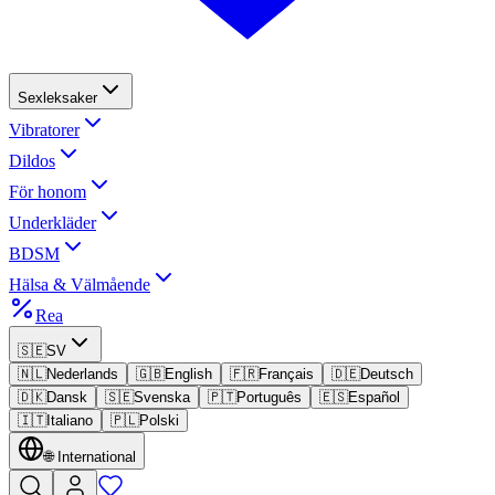
Sexleksaker
Vibratorer
Dildos
För honom
Underkläder
BDSM
Hälsa & Välmående
Rea
🇸🇪
SV
🇳🇱
Nederlands
🇬🇧
English
🇫🇷
Français
🇩🇪
Deutsch
🇩🇰
Dansk
🇸🇪
Svenska
🇵🇹
Português
🇪🇸
Español
🇮🇹
Italiano
🇵🇱
Polski
🌐
International