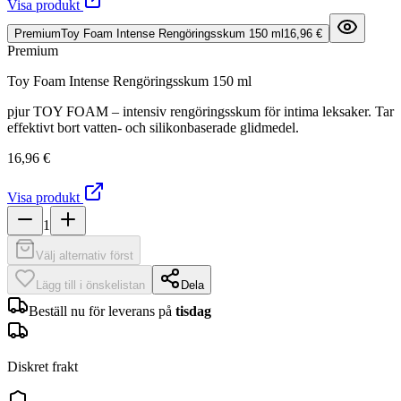
Visa produkt
Premium
Toy Foam Intense Rengöringsskum 150 ml
16,96 €
Premium
Toy Foam Intense Rengöringsskum 150 ml
pjur TOY FOAM – intensiv rengöringsskum för intima leksaker. Tar
effektivt bort vatten- och silikonbaserade glidmedel.
16,96 €
Visa produkt
1
Välj alternativ först
Lägg till i önskelistan
Dela
Beställ nu för leverans på
tisdag
Diskret frakt