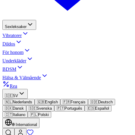
Sexleksaker
Vibratorer
Dildos
För honom
Underkläder
BDSM
Hälsa & Välmående
Rea
🇸🇪
SV
🇳🇱
Nederlands
🇬🇧
English
🇫🇷
Français
🇩🇪
Deutsch
🇩🇰
Dansk
🇸🇪
Svenska
🇵🇹
Português
🇪🇸
Español
🇮🇹
Italiano
🇵🇱
Polski
🌐
International