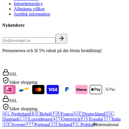
Integritetspolicy
Allmänna villkor
Juridisk information
Nyhetsbrev
Prenumerera och få 5% rabatt på din första beställning!
SSL
Säker shopping
SSL
Säker shopping
🇳🇱
Nederland
🇧🇪
België
🇫🇷
France
🇩🇪
Deutschland
🇩🇰
Danmark
🇱🇺
Luxembourg
🇦🇹
Österreich
🇪🇸
España
🇮🇹
Italia
🇸🇪
Sverige
🇵🇹
Portugal
🇮🇪
Ireland
🇵🇱
Polska
🌐
International