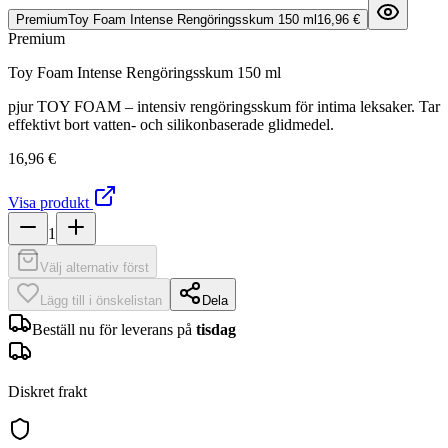
Premium
Toy Foam Intense Rengöringsskum 150 ml
16,96 €
Premium
Toy Foam Intense Rengöringsskum 150 ml
pjur TOY FOAM – intensiv rengöringsskum för intima leksaker. Tar
effektivt bort vatten- och silikonbaserade glidmedel.
16,96 €
Visa produkt
1
Välj alternativ först
Lägg till i önskelistan
Dela
Beställ nu för leverans på
tisdag
Diskret frakt