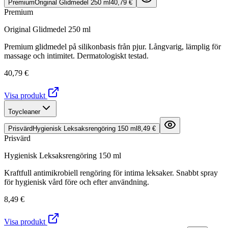
Premium
Original Glidmedel 250 ml
40,79 €
Premium
Original Glidmedel 250 ml
Premium glidmedel på silikonbasis från pjur. Långvarig, lämplig för
massage och intimitet. Dermatologiskt testad.
40,79 €
Visa produkt
Toycleaner
Prisvärd
Hygienisk Leksaksrengöring 150 ml
8,49 €
Prisvärd
Hygienisk Leksaksrengöring 150 ml
Kraftfull antimikrobiell rengöring för intima leksaker. Snabbt spray
för hygienisk vård före och efter användning.
8,49 €
Visa produkt