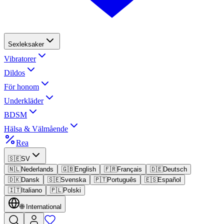
Sexleksaker
Vibratorer
Dildos
För honom
Underkläder
BDSM
Hälsa & Välmående
Rea
🇸🇪
SV
🇳🇱
Nederlands
🇬🇧
English
🇫🇷
Français
🇩🇪
Deutsch
🇩🇰
Dansk
🇸🇪
Svenska
🇵🇹
Português
🇪🇸
Español
🇮🇹
Italiano
🇵🇱
Polski
🌐
International