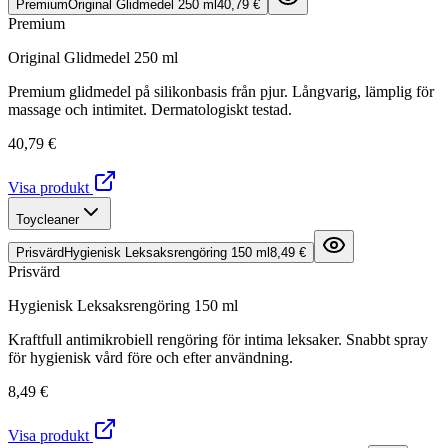
Premium
Original Glidmedel 250 ml
40,79 €
Premium
Original Glidmedel 250 ml
Premium glidmedel på silikonbasis från pjur. Långvarig, lämplig för
massage och intimitet. Dermatologiskt testad.
40,79 €
Visa produkt
Toycleaner
Prisvärd
Hygienisk Leksaksrengöring 150 ml
8,49 €
Prisvärd
Hygienisk Leksaksrengöring 150 ml
Kraftfull antimikrobiell rengöring för intima leksaker. Snabbt spray
för hygienisk vård före och efter användning.
8,49 €
Visa produkt