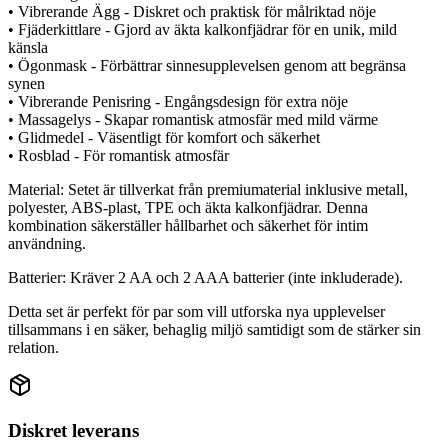
• Vibrerande Ägg - Diskret och praktisk för målriktad nöje
• Fjäderkittlare - Gjord av äkta kalkonfjädrar för en unik, mild
känsla
• Ögonmask - Förbättrar sinnesupplevelsen genom att begränsa
synen
• Vibrerande Penisring - Engångsdesign för extra nöje
• Massagelys - Skapar romantisk atmosfär med mild värme
• Glidmedel - Väsentligt för komfort och säkerhet
• Rosblad - För romantisk atmosfär
Material: Setet är tillverkat från premiumaterial inklusive metall,
polyester, ABS-plast, TPE och äkta kalkonfjädrar. Denna
kombination säkerställer hållbarhet och säkerhet för intim
användning.
Batterier: Kräver 2 AA och 2 AAA batterier (inte inkluderade).
Detta set är perfekt för par som vill utforska nya upplevelser
tillsammans i en säker, behaglig miljö samtidigt som de stärker sin
relation.
Diskret leverans