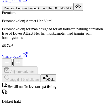
Visa produkt
Premium
Feromonkolonj Attract Her 50 ml
46,74 €
Premium
Feromonkolonj Attract Her 50 ml
Feromonkolonj för män designad för att förbättra naturlig attraktion.
Eye of Loves Attract Her har moskusnoter med jasmin- och
honungstoner.
46,74 €
Visa produkt
1
Välj alternativ först
Lägg till i önskelistan
Dela
Beställ nu för leverans på
tisdag
Diskret frakt