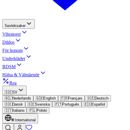
Sexleksaker
Vibratorer
Dildos
För honom
Underkläder
BDSM
Hälsa & Välmående
Rea
🇸🇪
SV
🇳🇱
Nederlands
🇬🇧
English
🇫🇷
Français
🇩🇪
Deutsch
🇩🇰
Dansk
🇸🇪
Svenska
🇵🇹
Português
🇪🇸
Español
🇮🇹
Italiano
🇵🇱
Polski
🌐
International