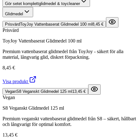
Gör setet komplett
glidmedel & toycleaner
Glidmedel
Prisvärd
ToyJoy Vattenbaserat Glidmedel 100 ml
8,45 €
Prisvärd
ToyJoy Vattenbaserat Glidmedel 100 ml
Premium vattenbaserat glidmedel från ToyJoy - säkert för alla
material, långvarig glid, diskret förpackning.
8,45 €
Visa produkt
Vegan
S8 Veganskt Glidmedel 125 ml
13,45 €
Vegan
S8 Veganskt Glidmedel 125 ml
Premium veganskt vattenbaserat glidmedel från S8 – säkert, hållbart
och långvarigt för optimal komfort.
13,45 €