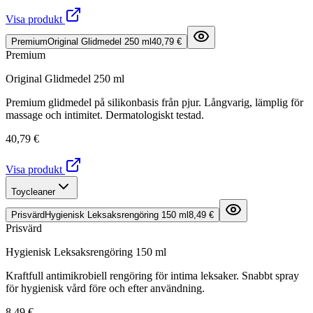
Visa produkt
Premium
Original Glidmedel 250 ml
40,79 €
Premium
Original Glidmedel 250 ml
Premium glidmedel på silikonbasis från pjur. Långvarig, lämplig för
massage och intimitet. Dermatologiskt testad.
40,79 €
Visa produkt
Toycleaner
Prisvärd
Hygienisk Leksaksrengöring 150 ml
8,49 €
Prisvärd
Hygienisk Leksaksrengöring 150 ml
Kraftfull antimikrobiell rengöring för intima leksaker. Snabbt spray
för hygienisk vård före och efter användning.
8,49 €