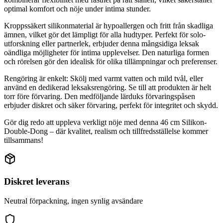
optimal komfort och nöje under intima stunder.
Kroppssäkert silikonmaterial är hypoallergen och fritt från skadliga
ämnen, vilket gör det lämpligt för alla hudtyper. Perfekt för solo-
utforskning eller partnerlek, erbjuder denna mångsidiga leksak
oändliga möjligheter för intima upplevelser. Den naturliga formen
och rörelsen gör den idealisk för olika tillämpningar och preferenser.
Rengöring är enkelt: Skölj med varmt vatten och mild tvål, eller
använd en dedikerad leksaksrengöring. Se till att produkten är helt
torr före förvaring. Den medföljande lärduks förvaringspåsen
erbjuder diskret och säker förvaring, perfekt för integritet och skydd.
Gör dig redo att uppleva verkligt nöje med denna 46 cm Silikon-
Double-Dong – där kvalitet, realism och tillfredsställelse kommer
tillsammans!
Diskret leverans
Neutral förpackning, ingen synlig avsändare