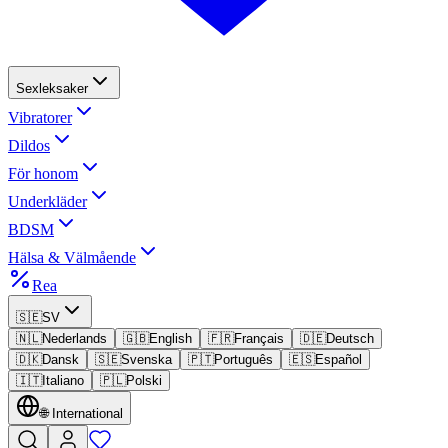
Sexleksaker
Vibratorer
Dildos
För honom
Underkläder
BDSM
Hälsa & Välmående
Rea
🇸🇪
SV
🇳🇱
Nederlands
🇬🇧
English
🇫🇷
Français
🇩🇪
Deutsch
🇩🇰
Dansk
🇸🇪
Svenska
🇵🇹
Português
🇪🇸
Español
🇮🇹
Italiano
🇵🇱
Polski
🌐
International