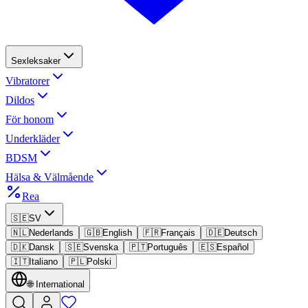
Sexleksaker
Vibratorer
Dildos
För honom
Underkläder
BDSM
Hälsa & Välmående
Rea
🇸🇪
SV
🇳🇱
Nederlands
🇬🇧
English
🇫🇷
Français
🇩🇪
Deutsch
🇩🇰
Dansk
🇸🇪
Svenska
🇵🇹
Português
🇪🇸
Español
🇮🇹
Italiano
🇵🇱
Polski
🌐
International