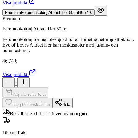
Visa produkt
Premium
Feromonkolonj Attract Her 50 ml
46,74 €
Premium
Feromonkolonj Attract Her 50 ml
Feromonkolonj för män designad för att förbättra naturlig attraktion.
Eye of Loves Attract Her har moskusnoter med jasmin- och
honungstoner.
46,74 €
Visa produkt
1
Välj alternativ först
Lägg till i önskelistan
Dela
Beställ före kl. 11 för leverans
imorgon
Diskret frakt