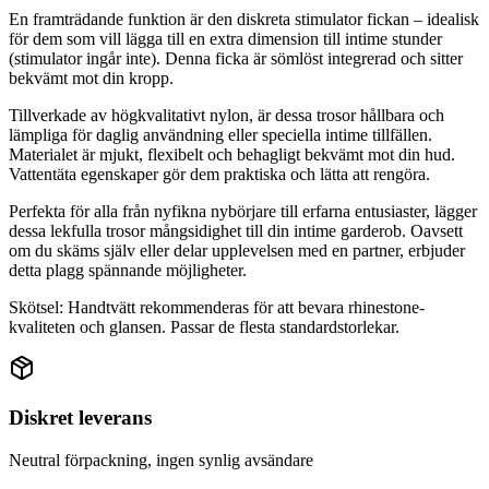
En framträdande funktion är den diskreta stimulator fickan – idealisk
för dem som vill lägga till en extra dimension till intime stunder
(stimulator ingår inte). Denna ficka är sömlöst integrerad och sitter
bekvämt mot din kropp.
Tillverkade av högkvalitativt nylon, är dessa trosor hållbara och
lämpliga för daglig användning eller speciella intime tillfällen.
Materialet är mjukt, flexibelt och behagligt bekvämt mot din hud.
Vattentäta egenskaper gör dem praktiska och lätta att rengöra.
Perfekta för alla från nyfikna nybörjare till erfarna entusiaster, lägger
dessa lekfulla trosor mångsidighet till din intime garderob. Oavsett
om du skäms själv eller delar upplevelsen med en partner, erbjuder
detta plagg spännande möjligheter.
Skötsel: Handtvätt rekommenderas för att bevara rhinestone-
kvaliteten och glansen. Passar de flesta standardstorlekar.
Diskret leverans
Neutral förpackning, ingen synlig avsändare