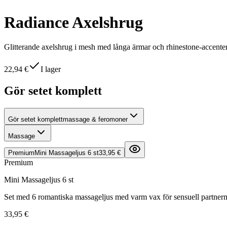
Radiance Axelshrug
Glitterande axelshrug i mesh med långa ärmar och rhinestone-accenter. 
22,94 €
I lager
Gör setet komplett
Gör setet komplett
massage & feromoner
Massage
Premium
Mini Massageljus 6 st
33,95 €
Premium
Mini Massageljus 6 st
Set med 6 romantiska massageljus med varm vax för sensuell partner
33,95 €