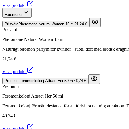
Visa produkt
Feromoner
Prisvärd
Pheromone Natural Woman 15 ml
21,24 €
Prisvärd
Pheromone Natural Woman 15 ml
Naturligt feromon-parfym för kvinnor - subtil doft med erotisk dragnin
21,24 €
Visa produkt
Premium
Feromonkolonj Attract Her 50 ml
46,74 €
Premium
Feromonkolonj Attract Her 50 ml
Feromonkolonj för män designad för att förbättra naturlig attraktion
46,74 €
Visa produkt