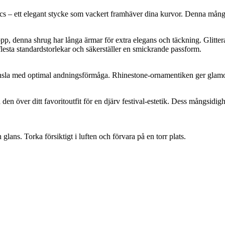
cs – ett elegant stycke som vackert framhäver dina kurvor. Denna mångs
pp, denna shrug har långa ärmar för extra elegans och täckning. Glitter
e flesta standardstorlekar och säkerställer en smickrande passform.
nsla med optimal andningsförmåga. Rhinestone-ornamentiken ger glamor
den över ditt favoritoutfit för en djärv festival-estetik. Dess mångsidighe
lans. Torka försiktigt i luften och förvara på en torr plats.