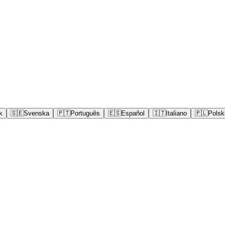
k
🇸🇪
Svenska
🇵🇹
Português
🇪🇸
Español
🇮🇹
Italiano
🇵🇱
Polsk