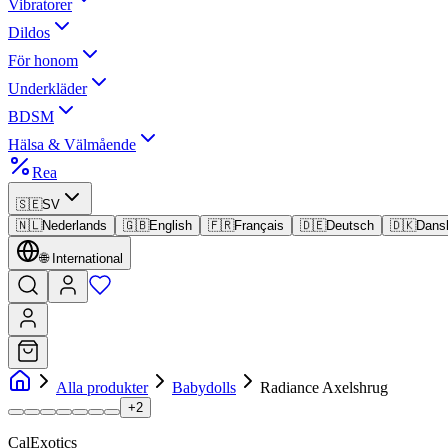
Vibratorer
Dildos
För honom
Underkläder
BDSM
Hälsa & Välmående
Rea
🇸🇪
SV
🇳🇱
Nederlands
🇬🇧
English
🇫🇷
Français
🇩🇪
Deutsch
🇩🇰
Dans
🌐
International
Alla produkter
Babydolls
Radiance Axelshrug
+
2
CalExotics