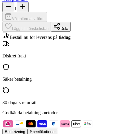
1
Välj alternativ först
Lägg till i önskelistan
Dela
Beställ nu för leverans på
tisdag
Diskret frakt
Säker betalning
30 dagars returrätt
Godkända betalningsmetoder
Beskrivning
Specifikationer