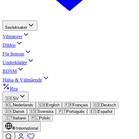
Sexleksaker
Vibratorer
Dildos
För honom
Underkläder
BDSM
Hälsa & Välmående
Rea
🇸🇪
SV
🇳🇱
Nederlands
🇬🇧
English
🇫🇷
Français
🇩🇪
Deutsch
🇩🇰
Dansk
🇸🇪
Svenska
🇵🇹
Português
🇪🇸
Español
🇮🇹
Italiano
🇵🇱
Polski
🌐
International