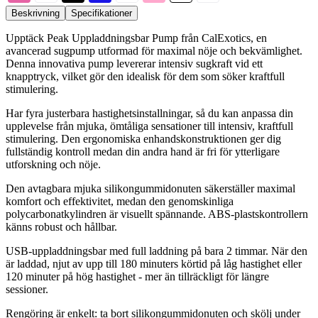
Beskrivning
Specifikationer
Upptäck Peak Uppladdningsbar Pump från CalExotics, en
avancerad sugpump utformad för maximal nöje och bekvämlighet.
Denna innovativa pump levererar intensiv sugkraft vid ett
knapptryck, vilket gör den idealisk för dem som söker kraftfull
stimulering.
Har fyra justerbara hastighetsinstallningar, så du kan anpassa din
upplevelse från mjuka, ömtåliga sensationer till intensiv, kraftfull
stimulering. Den ergonomiska enhandskonstruktionen ger dig
fullständig kontroll medan din andra hand är fri för ytterligare
utforskning och nöje.
Den avtagbara mjuka silikongummidonuten säkerställer maximal
komfort och effektivitet, medan den genomskinliga
polycarbonatkylindren är visuellt spännande. ABS-plastskontrollern
känns robust och hållbar.
USB-uppladdningsbar med full laddning på bara 2 timmar. När den
är laddad, njut av upp till 180 minuters körtid på låg hastighet eller
120 minuter på hög hastighet - mer än tillräckligt för längre
sessioner.
Rengöring är enkelt: ta bort silikongummidonuten och skölj under