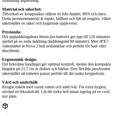
fullständig anpassning.
Material och säkerhet:
Tillverkad av kroppssäker silikon fri från ftalater, BPA och latex.
Detta premiummaterial är mjukt, hållbart och lätt att rengöra, vilket
säkerställer en säker och hygienisk upplevelse.
Prestanda:
Det uppladdningsbara litium-jon-batteriet ger upp till 120 minuters
speltid på en enda laddning (laddningstid 90 minuter). Med IPX7-
vattentäthet är Nova 2 helt nedsänkbar och perfekt för bad- eller
duschbruk.
Ergonomisk design:
Det bekväma handtaget ger optimal kontroll, medan den kompakta
längden på 21,7 cm är diskret och bärbar. Den flexibla passformen
säkerställer att enheten passar perfekt till din unika kroppsform.
Vård och underhåll:
Rengör enkelt med varmt vatten och mild tvål. För extra hygien,
använd en leksakstvätt. Låt det torka helt innan lagring på en cool,
torr plats.