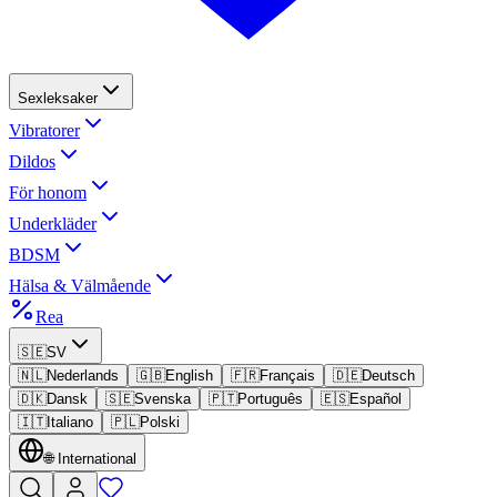
Sexleksaker
Vibratorer
Dildos
För honom
Underkläder
BDSM
Hälsa & Välmående
Rea
🇸🇪
SV
🇳🇱
Nederlands
🇬🇧
English
🇫🇷
Français
🇩🇪
Deutsch
🇩🇰
Dansk
🇸🇪
Svenska
🇵🇹
Português
🇪🇸
Español
🇮🇹
Italiano
🇵🇱
Polski
🌐
International