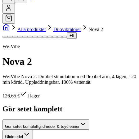
Alla produkter
Duovibratorer
Nova 2
+
8
We-Vibe
Nova 2
We-Vibe Nova 2: Dubbel stimulation med flexibel arm, 4 lägen, 120
min körtid. Uppladdningsbar, 100% vattentät.
126,65 €
I lager
Gör setet komplett
Gör setet komplett
glidmedel & toycleaner
Glidmedel