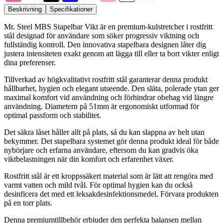
Beskrivning
Specifikationer
Mr. Steel MBS Stapelbar Vikt är en premium-kulstretcher i rostfritt
stål designad för användare som söker progressiv viktning och
fullständig kontroll. Den innovativa stapelbara designen låter dig
justera intensiteten exakt genom att lägga till eller ta bort vikter enligt
dina preferenser.
Tillverkad av högkvalitativt rostfritt stål garanterar denna produkt
hållbarhet, hygien och elegant utseende. Den släta, polerade ytan ger
maximal komfort vid användning och förhindrar obehag vid längre
användning. Diametern på 51mm är ergonomiskt utformad för
optimal passform och stabilitet.
Det säkra låset håller allt på plats, så du kan slappna av helt utan
bekymmer. Det stapelbara systemet gör denna produkt ideal för både
nybörjare och erfarna användare, eftersom du kan gradvis öka
viktbelastningen när din komfort och erfarenhet växer.
Rostfritt stål är ett kroppssäkert material som är lätt att rengöra med
varmt vatten och mild tvål. För optimal hygien kan du också
desinficera det med ett leksakdesinfektionsmedel. Förvara produkten
på en torr plats.
Denna premiumtillbehör erbjuder den perfekta balansen mellan