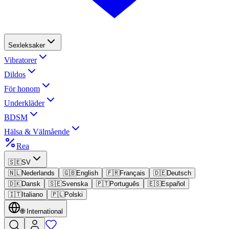
Sexleksaker
Vibratorer
Dildos
För honom
Underkläder
BDSM
Hälsa & Välmående
Rea
🇸🇪
SV
🇳🇱
Nederlands
🇬🇧
English
🇫🇷
Français
🇩🇪
Deutsch
🇩🇰
Dansk
🇸🇪
Svenska
🇵🇹
Português
🇪🇸
Español
🇮🇹
Italiano
🇵🇱
Polski
🌐
International