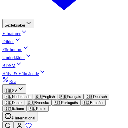
Sexleksaker
Vibratorer
Dildos
För honom
Underkläder
BDSM
Hälsa & Välmående
Rea
🇸🇪
SV
🇳🇱
Nederlands
🇬🇧
English
🇫🇷
Français
🇩🇪
Deutsch
🇩🇰
Dansk
🇸🇪
Svenska
🇵🇹
Português
🇪🇸
Español
🇮🇹
Italiano
🇵🇱
Polski
🌐
International