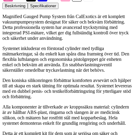
Beskrivning
Specifikationer
Magnified Gauged Pump System från CalExotics är ett komplett
vakuumpumpesystem designat för säker och bekväm förbättring.
Detta professionella system har avancerad tryckstyrning med
integrerad PSI-mätare, vilket ger dig fullständig kontroll över tryck
och säkerhet under användning.
Systemet inkluderar en förstorad cylinder med tydliga
mätmarkeringar, så du enkelt kan spåra dina framsteg över tid. Den
flexibla luftslangen och ergonomiska pistolgreppet gör enheten
enkel och bekväm att använda. En snabbavlastningsventil
säkerställer omedelbar tryckavlastning när det behövs.
Den koniska silikonringen förbättrar komforten avsevärt och hjälper
till att skapa en stark tätning för optimala resultat. Systemet levereras
med en dubbel penis- och testikelforbättringsring för ytterligare stöd
och förbättring.
Alla komponenter är tillverkade av kroppssäkra material: cylindern
är av hållbar ABS-plast, ringarna och slangen är av medicinsk
silikon, och mätaren har rostfritt stål med kopparbeslag. Hela
systemet demonteras enkelt för grundlig rengöring och underhåll.
Detta är ett komplett kit för dem som är seriösa om säker och