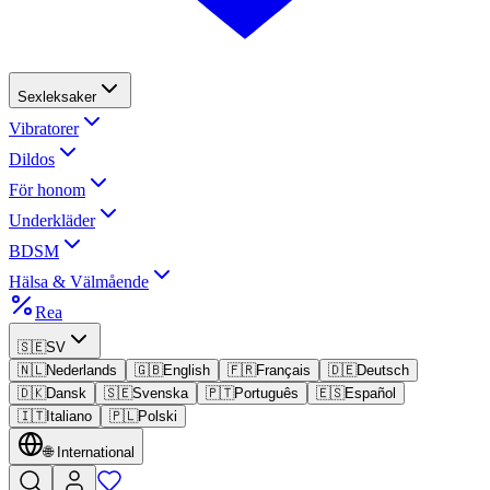
Sexleksaker
Vibratorer
Dildos
För honom
Underkläder
BDSM
Hälsa & Välmående
Rea
🇸🇪
SV
🇳🇱
Nederlands
🇬🇧
English
🇫🇷
Français
🇩🇪
Deutsch
🇩🇰
Dansk
🇸🇪
Svenska
🇵🇹
Português
🇪🇸
Español
🇮🇹
Italiano
🇵🇱
Polski
🌐
International