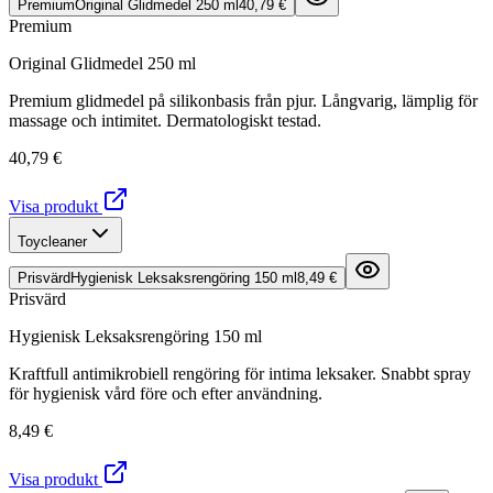
Premium
Original Glidmedel 250 ml
40,79 €
Premium
Original Glidmedel 250 ml
Premium glidmedel på silikonbasis från pjur. Långvarig, lämplig för
massage och intimitet. Dermatologiskt testad.
40,79 €
Visa produkt
Toycleaner
Prisvärd
Hygienisk Leksaksrengöring 150 ml
8,49 €
Prisvärd
Hygienisk Leksaksrengöring 150 ml
Kraftfull antimikrobiell rengöring för intima leksaker. Snabbt spray
för hygienisk vård före och efter användning.
8,49 €
Visa produkt