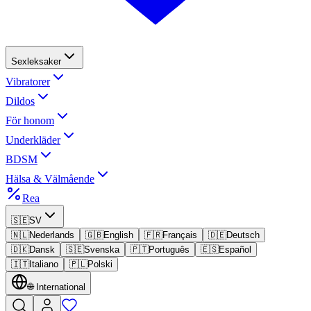
Sexleksaker
Vibratorer
Dildos
För honom
Underkläder
BDSM
Hälsa & Välmående
Rea
🇸🇪
SV
🇳🇱
Nederlands
🇬🇧
English
🇫🇷
Français
🇩🇪
Deutsch
🇩🇰
Dansk
🇸🇪
Svenska
🇵🇹
Português
🇪🇸
Español
🇮🇹
Italiano
🇵🇱
Polski
🌐
International