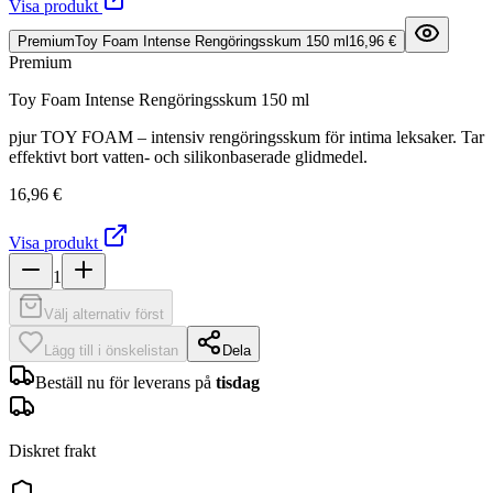
Visa produkt
Premium
Toy Foam Intense Rengöringsskum 150 ml
16,96 €
Premium
Toy Foam Intense Rengöringsskum 150 ml
pjur TOY FOAM – intensiv rengöringsskum för intima leksaker. Tar
effektivt bort vatten- och silikonbaserade glidmedel.
16,96 €
Visa produkt
1
Välj alternativ först
Lägg till i önskelistan
Dela
Beställ nu för leverans på
tisdag
Diskret frakt