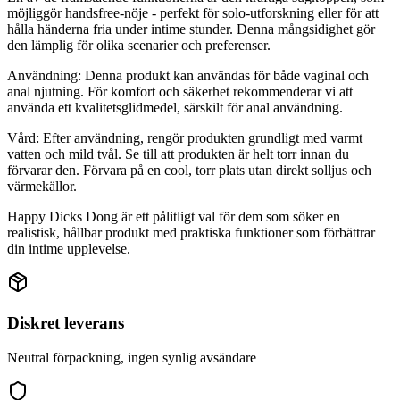
möjliggör handsfree-nöje - perfekt för solo-utforskning eller för att
hålla händerna fria under intime stunder. Denna mångsidighet gör
den lämplig för olika scenarier och preferenser.
Användning: Denna produkt kan användas för både vaginal och
anal njutning. För komfort och säkerhet rekommenderar vi att
använda ett kvalitetsglidmedel, särskilt för anal användning.
Vård: Efter användning, rengör produkten grundligt med varmt
vatten och mild tvål. Se till att produkten är helt torr innan du
förvarar den. Förvara på en cool, torr plats utan direkt solljus och
värmekällor.
Happy Dicks Dong är ett pålitligt val för dem som söker en
realistisk, hållbar produkt med praktiska funktioner som förbättrar
din intime upplevelse.
Diskret leverans
Neutral förpackning, ingen synlig avsändare