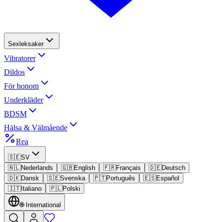
Sexleksaker
Vibratorer
Dildos
För honom
Underkläder
BDSM
Hälsa & Välmående
Rea
🇸🇪
SV
🇳🇱
Nederlands
🇬🇧
English
🇫🇷
Français
🇩🇪
Deutsch
🇩🇰
Dansk
🇸🇪
Svenska
🇵🇹
Português
🇪🇸
Español
🇮🇹
Italiano
🇵🇱
Polski
🌐
International