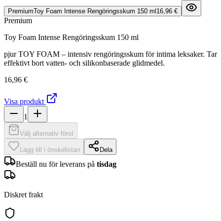
Premium
Toy Foam Intense Rengöringsskum 150 ml
16,96 €
Premium
Toy Foam Intense Rengöringsskum 150 ml
pjur TOY FOAM – intensiv rengöringsskum för intima leksaker. Tar
effektivt bort vatten- och silikonbaserade glidmedel.
16,96 €
Visa produkt
1
Välj alternativ först
Lägg till i önskelistan
Dela
Beställ nu för leverans på
tisdag
Diskret frakt