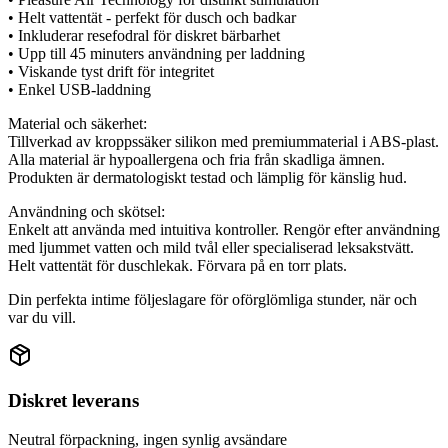
• Helt vattentät - perfekt för dusch och badkar
• Inkluderar resefodral för diskret bärbarhet
• Upp till 45 minuters användning per laddning
• Viskande tyst drift för integritet
• Enkel USB-laddning
Material och säkerhet:
Tillverkad av kroppssäker silikon med premiummaterial i ABS-plast.
Alla material är hypoallergena och fria från skadliga ämnen.
Produkten är dermatologiskt testad och lämplig för känslig hud.
Användning och skötsel:
Enkelt att använda med intuitiva kontroller. Rengör efter användning
med ljummet vatten och mild tvål eller specialiserad leksakstvätt.
Helt vattentät för duschlekak. Förvara på en torr plats.
Din perfekta intime följeslagare för oförglömliga stunder, när och
var du vill.
Diskret leverans
Neutral förpackning, ingen synlig avsändare