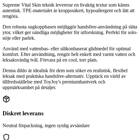
Supreme Vital Skin teknik levererar en livaktig textur som känns
autentisk. TPE-materialet är kroppssäkert, hypoallergent och lätt att
rengöra.
Den robusta sugkoppbasen möjliggör handsfree-användning på släta
ytor, vilket ger oändliga möjligheter för utforskning. Perfekt för solo-
nöje eller parlek.
Använd med vattenbas- eller silikonbaserat glidmedel för optimal
komfort. Efter användning, rengör helt enkelt med varmt vatten och
leksaksvänlig tvål. Förvara på en cool, torr plats.
Denna dildo är idealisk för dem som söker en realistisk, flexibel
leksak med praktiska handsfree-alternativ. Upptäck en värld av
tillfredsställelse med ToyJoy's premiumhantverk och
uppmärksamhet på detaljer.
Diskret leverans
Neutral förpackning, ingen synlig avsändare