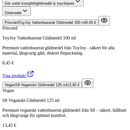
Gör setet komplett
glidmedel & toycleaner
Glidmedel
Prisvärd
ToyJoy Vattenbaserat Glidmedel 100 ml
8,45 €
Prisvärd
ToyJoy Vattenbaserat Glidmedel 100 ml
Premium vattenbaserat glidmedel från ToyJoy - säkert för alla
material, långvarig glid, diskret förpackning.
8,45 €
Visa produkt
Vegan
S8 Veganskt Glidmedel 125 ml
13,45 €
Vegan
S8 Veganskt Glidmedel 125 ml
Premium veganskt vattenbaserat glidmedel från S8 – säkert, hållbart
och långvarigt för optimal komfort.
13,45 €