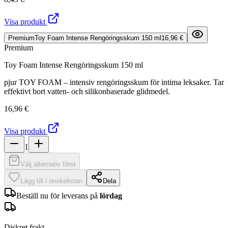
Visa produkt
Premium
Toy Foam Intense Rengöringsskum 150 ml
16,96 €
Premium
Toy Foam Intense Rengöringsskum 150 ml
pjur TOY FOAM – intensiv rengöringsskum för intima leksaker. Tar
effektivt bort vatten- och silikonbaserade glidmedel.
16,96 €
Visa produkt
1
Välj alternativ först
Lägg till i önskelistan
Dela
Beställ nu för leverans på
lördag
Diskret frakt