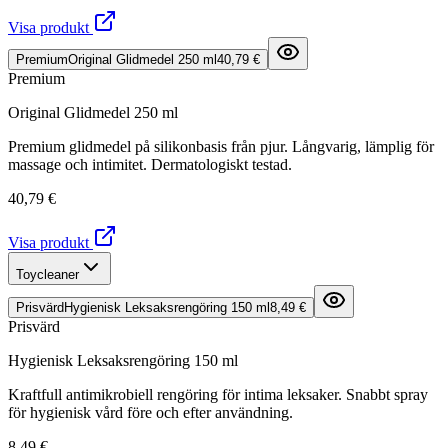
Visa produkt
Premium
Original Glidmedel 250 ml
40,79 €
Premium
Original Glidmedel 250 ml
Premium glidmedel på silikonbasis från pjur. Långvarig, lämplig för
massage och intimitet. Dermatologiskt testad.
40,79 €
Visa produkt
Toycleaner
Prisvärd
Hygienisk Leksaksrengöring 150 ml
8,49 €
Prisvärd
Hygienisk Leksaksrengöring 150 ml
Kraftfull antimikrobiell rengöring för intima leksaker. Snabbt spray
för hygienisk vård före och efter användning.
8,49 €