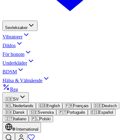
Sexleksaker
Vibratorer
Dildos
För honom
Underkläder
BDSM
Hälsa & Välmående
Rea
🇸🇪
SV
🇳🇱
Nederlands
🇬🇧
English
🇫🇷
Français
🇩🇪
Deutsch
🇩🇰
Dansk
🇸🇪
Svenska
🇵🇹
Português
🇪🇸
Español
🇮🇹
Italiano
🇵🇱
Polski
🌐
International