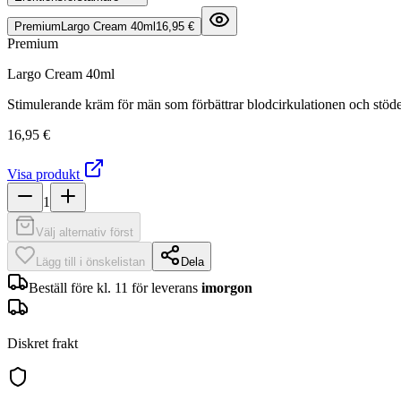
Premium
Largo Cream 40ml
16,95 €
Premium
Largo Cream 40ml
Stimulerande kräm för män som förbättrar blodcirkulationen och stöder
16,95 €
Visa produkt
1
Välj alternativ först
Lägg till i önskelistan
Dela
Beställ före kl. 11 för leverans
imorgon
Diskret frakt