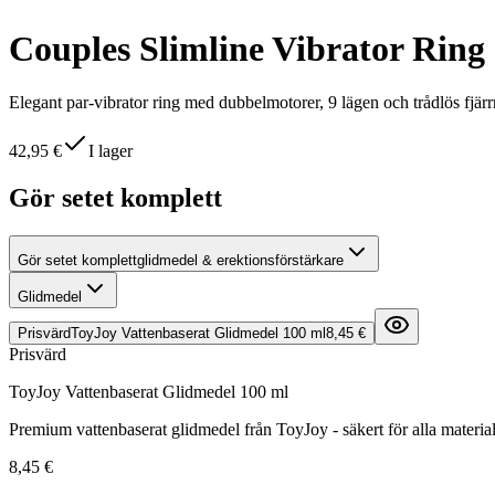
Couples Slimline Vibrator Ring
Elegant par-vibrator ring med dubbelmotorer, 9 lägen och trådlös fjä
42,95 €
I lager
Gör setet komplett
Gör setet komplett
glidmedel & erektionsförstärkare
Glidmedel
Prisvärd
ToyJoy Vattenbaserat Glidmedel 100 ml
8,45 €
Prisvärd
ToyJoy Vattenbaserat Glidmedel 100 ml
Premium vattenbaserat glidmedel från ToyJoy - säkert för alla material
8,45 €