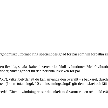
onomiskt utformad ring speciellt designad för par som vill förbättra s
n flexibla, smala skaften levererar kraftfulla vibrationer. Med 9 vibra
oner, vilket gör det till den perfekta leksaken för par.
PX7), vilket betyder att du kan använda den överallt – i badkaret, dusc
n (14 cm total längd, 10 cm insättningslängd) gör den diskret och lätt a
medel. Efter användning rensar du enkelt med varmt vatten och mild tvål