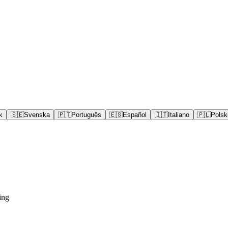
k
🇸🇪
Svenska
🇵🇹
Português
🇪🇸
Español
🇮🇹
Italiano
🇵🇱
Polsk
ing