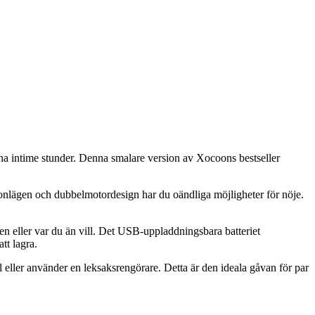
ina intime stunder. Denna smalare version av Xocoons bestseller
tionlägen och dubbelmotordesign har du oändliga möjligheter för nöje.
hen eller var du än vill. Det USB-uppladdningsbara batteriet
tt lagra.
 eller använder en leksaksrengörare. Detta är den ideala gåvan för par