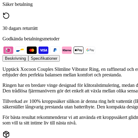
Säker betalning
30 dagars returrätt
Godkända betalningsmetoder
Beskrivning
Specifikationer
Upptäck Xocoon Couples Slimline Vibrator Ring, en raffinerad och erg
erbjuder den perfekta balansen mellan komfort och prestanda.
Ringen har en bredare vinge designad för klitoralstimulering, medan de
Den trådlösa fjärrmanövern gör det enkelt att växla mellan olika sensati
Tillverkad av 100% kroppssäker silikon är denna ring helt vattentät (I
säkerställer långvarig prestanda utan batteribyte. Den kompakta designe
För bästa resultat rekommenderar vi att använda ett kroppssäkert glid
som vill ta sitt intime liv till nästa nivå.