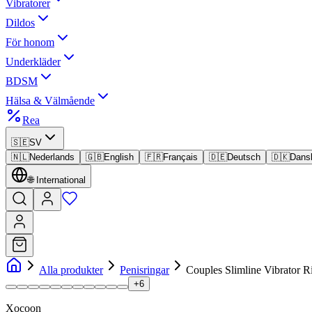
Vibratorer
Dildos
För honom
Underkläder
BDSM
Hälsa & Välmående
Rea
🇸🇪
SV
🇳🇱
Nederlands
🇬🇧
English
🇫🇷
Français
🇩🇪
Deutsch
🇩🇰
Dans
🌐
International
Alla produkter
Penisringar
Couples Slimline Vibrator R
+
6
Xocoon