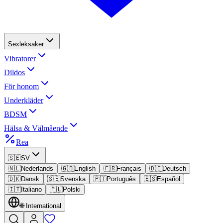
Sexleksaker
Vibratorer
Dildos
För honom
Underkläder
BDSM
Hälsa & Välmående
Rea
🇸🇪
SV
🇳🇱
Nederlands
🇬🇧
English
🇫🇷
Français
🇩🇪
Deutsch
🇩🇰
Dansk
🇸🇪
Svenska
🇵🇹
Português
🇪🇸
Español
🇮🇹
Italiano
🇵🇱
Polski
🌐
International