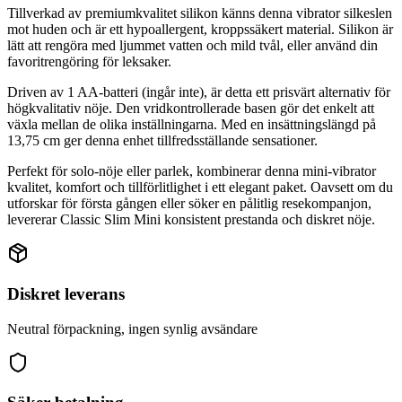
Tillverkad av premiumkvalitet silikon känns denna vibrator silkeslen
mot huden och är ett hypoallergent, kroppssäkert material. Silikon är
lätt att rengöra med ljummet vatten och mild tvål, eller använd din
favoritrengöring för leksaker.
Driven av 1 AA-batteri (ingår inte), är detta ett prisvärt alternativ för
högkvalitativ nöje. Den vridkontrollerade basen gör det enkelt att
växla mellan de olika inställningarna. Med en insättningslängd på
13,75 cm ger denna enhet tillfredsställande sensationer.
Perfekt för solo-nöje eller parlek, kombinerar denna mini-vibrator
kvalitet, komfort och tillförlitlighet i ett elegant paket. Oavsett om du
utforskar för första gången eller söker en pålitlig resekompanjon,
levererar Classic Slim Mini konsistent prestanda och diskret nöje.
Diskret leverans
Neutral förpackning, ingen synlig avsändare