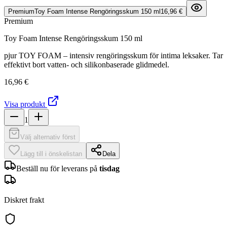
Premium
Toy Foam Intense Rengöringsskum 150 ml
16,96 €
Premium
Toy Foam Intense Rengöringsskum 150 ml
pjur TOY FOAM – intensiv rengöringsskum för intima leksaker. Tar
effektivt bort vatten- och silikonbaserade glidmedel.
16,96 €
Visa produkt
1
Välj alternativ först
Lägg till i önskelistan
Dela
Beställ nu för leverans på
tisdag
Diskret frakt