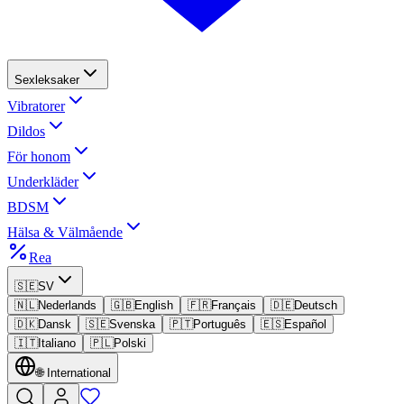
Sexleksaker
Vibratorer
Dildos
För honom
Underkläder
BDSM
Hälsa & Välmående
Rea
🇸🇪
SV
🇳🇱
Nederlands
🇬🇧
English
🇫🇷
Français
🇩🇪
Deutsch
🇩🇰
Dansk
🇸🇪
Svenska
🇵🇹
Português
🇪🇸
Español
🇮🇹
Italiano
🇵🇱
Polski
🌐
International