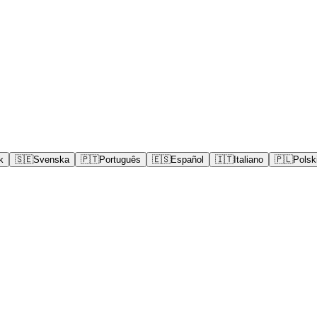
k
🇸🇪
Svenska
🇵🇹
Português
🇪🇸
Español
🇮🇹
Italiano
🇵🇱
Polsk