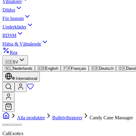
Vibratorer
Dildos
För honom
Underkläder
BDSM
Hälsa & Välmående
Rea
🇸🇪
SV
🇳🇱
Nederlands
🇬🇧
English
🇫🇷
Français
🇩🇪
Deutsch
🇩🇰
Dans
🌐
International
Alla produkter
Bulletvibratorer
Candy Cane Massager
CalExotics