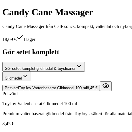
Candy Cane Massager
Candy Cane Massager från CalExotics: kompakt, vattentät och nybörj
18,69 €
I lager
Gör setet komplett
Gör setet komplett
glidmedel & toycleaner
Glidmedel
Prisvärd
ToyJoy Vattenbaserat Glidmedel 100 ml
8,45 €
Prisvärd
ToyJoy Vattenbaserat Glidmedel 100 ml
Premium vattenbaserat glidmedel från ToyJoy - säkert för alla material
8,45 €