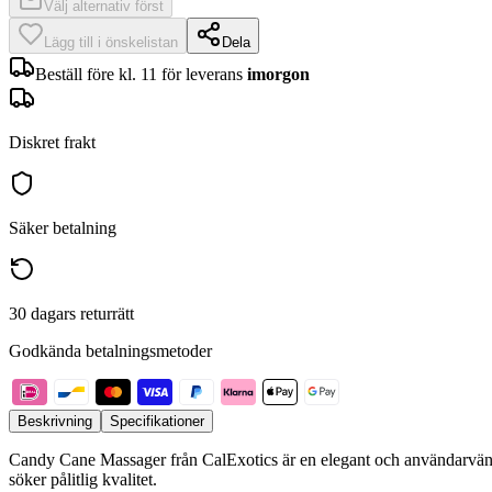
Välj alternativ först
Lägg till i önskelistan
Dela
Beställ före kl. 11 för leverans
imorgon
Diskret frakt
Säker betalning
30 dagars returrätt
Godkända betalningsmetoder
Beskrivning
Specifikationer
Candy Cane Massager från CalExotics är en elegant och användarvänl
söker pålitlig kvalitet.