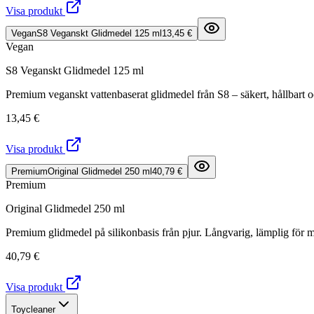
Visa produkt
Vegan
S8 Veganskt Glidmedel 125 ml
13,45 €
Vegan
S8 Veganskt Glidmedel 125 ml
Premium veganskt vattenbaserat glidmedel från S8 – säkert, hållbart o
13,45 €
Visa produkt
Premium
Original Glidmedel 250 ml
40,79 €
Premium
Original Glidmedel 250 ml
Premium glidmedel på silikonbasis från pjur. Långvarig, lämplig för m
40,79 €
Visa produkt
Toycleaner