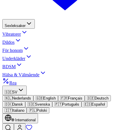
Sexleksaker
Vibratorer
Dildos
För honom
Underkläder
BDSM
Hälsa & Välmående
Rea
🇸🇪
SV
🇳🇱
Nederlands
🇬🇧
English
🇫🇷
Français
🇩🇪
Deutsch
🇩🇰
Dansk
🇸🇪
Svenska
🇵🇹
Português
🇪🇸
Español
🇮🇹
Italiano
🇵🇱
Polski
🌐
International