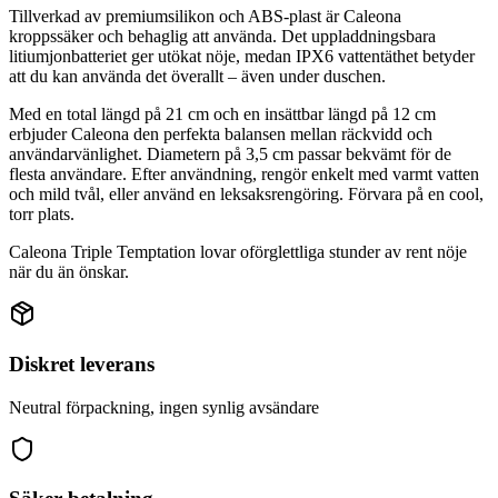
Tillverkad av premiumsilikon och ABS-plast är Caleona
kroppssäker och behaglig att använda. Det uppladdningsbara
litiumjonbatteriet ger utökat nöje, medan IPX6 vattentäthet betyder
att du kan använda det överallt – även under duschen.
Med en total längd på 21 cm och en insättbar längd på 12 cm
erbjuder Caleona den perfekta balansen mellan räckvidd och
användarvänlighet. Diametern på 3,5 cm passar bekvämt för de
flesta användare. Efter användning, rengör enkelt med varmt vatten
och mild tvål, eller använd en leksaksrengöring. Förvara på en cool,
torr plats.
Caleona Triple Temptation lovar oförglettliga stunder av rent nöje
när du än önskar.
Diskret leverans
Neutral förpackning, ingen synlig avsändare