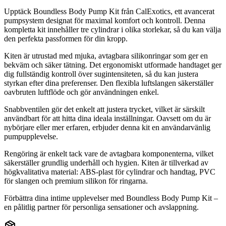
Upptäck Boundless Body Pump Kit från CalExotics, ett avancerat
pumpsystem designat för maximal komfort och kontroll. Denna
kompletta kit innehåller tre cylindrar i olika storlekar, så du kan välja
den perfekta passformen för din kropp.
Kiten är utrustad med mjuka, avtagbara silikonringar som ger en
bekväm och säker tätning. Det ergonomiskt utformade handtaget ger
dig fullständig kontroll över sugintensiteten, så du kan justera
styrkan efter dina preferenser. Den flexibla luftslangen säkerställer
oavbruten luftflöde och gör användningen enkel.
Snabbventilen gör det enkelt att justera trycket, vilket är särskilt
användbart för att hitta dina ideala inställningar. Oavsett om du är
nybörjare eller mer erfaren, erbjuder denna kit en användarvänlig
pumpupplevelse.
Rengöring är enkelt tack vare de avtagbara komponenterna, vilket
säkerställer grundlig underhåll och hygien. Kiten är tillverkad av
högkvalitativa material: ABS-plast för cylindrar och handtag, PVC
för slangen och premium silikon för ringarna.
Förbättra dina intime upplevelser med Boundless Body Pump Kit –
en pålitlig partner för personliga sensationer och avslappning.