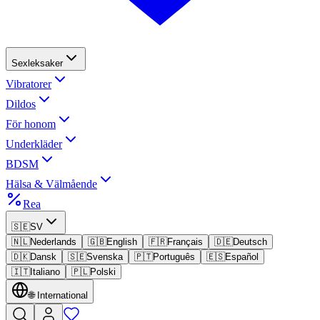
Sexleksaker
Vibratorer
Dildos
För honom
Underkläder
BDSM
Hälsa & Välmående
Rea
🇸🇪
SV
🇳🇱
Nederlands
🇬🇧
English
🇫🇷
Français
🇩🇪
Deutsch
🇩🇰
Dansk
🇸🇪
Svenska
🇵🇹
Português
🇪🇸
Español
🇮🇹
Italiano
🇵🇱
Polski
🌐
International