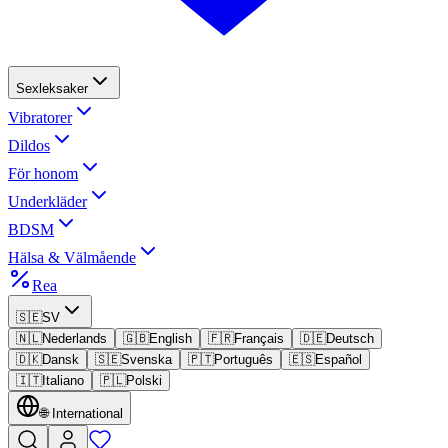
Sexleksaker
Vibratorer
Dildos
För honom
Underkläder
BDSM
Hälsa & Välmående
Rea
🇸🇪
SV
🇳🇱
Nederlands
🇬🇧
English
🇫🇷
Français
🇩🇪
Deutsch
🇩🇰
Dansk
🇸🇪
Svenska
🇵🇹
Português
🇪🇸
Español
🇮🇹
Italiano
🇵🇱
Polski
🌐
International