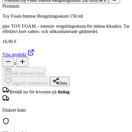
Premium
Toy Foam Intense Rengöringsskum 150 ml
16,96 €
Premium
Toy Foam Intense Rengöringsskum 150 ml
pjur TOY FOAM – intensiv rengöringsskum för intima leksaker. Tar
effektivt bort vatten- och silikonbaserade glidmedel.
16,96 €
Visa produkt
1
Välj alternativ först
Lägg till i önskelistan
Dela
Beställ nu för leverans på
tisdag
Diskret frakt