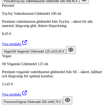
Prisvärd
ToyJoy Vattenbaserat Glidmedel 100 ml
8,45 €
Prisvärd
ToyJoy Vattenbaserat Glidmedel 100 ml
Premium vattenbaserat glidmedel från ToyJoy - säkert för alla
material, långvarig glid, diskret förpackning.
8,45 €
Visa produkt
Vegan
S8 Veganskt Glidmedel 125 ml
13,45 €
Vegan
S8 Veganskt Glidmedel 125 ml
Premium veganskt vattenbaserat glidmedel från S8 – säkert, hållbart
och långvarigt för optimal komfort.
13,45 €
Visa produkt
Premium
Original Glidmedel 250 ml
40,79 €