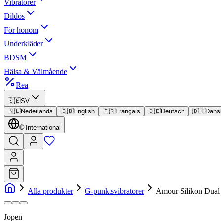
Vibratorer
Dildos
För honom
Underkläder
BDSM
Hälsa & Välmående
Rea
🇸🇪
SV
🇳🇱
Nederlands
🇬🇧
English
🇫🇷
Français
🇩🇪
Deutsch
🇩🇰
Dans
🌐
International
Alla produkter
G-punktsvibratorer
Amour Silikon Dua
Jopen