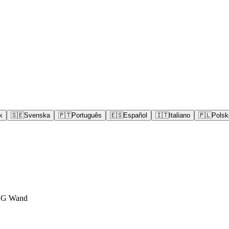
k
🇸🇪
Svenska
🇵🇹
Português
🇪🇸
Español
🇮🇹
Italiano
🇵🇱
Polsk
l G Wand