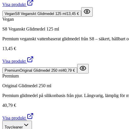
Visa produkt
Vegan
S8 Veganskt Glidmedel 125 ml
13,45 €
Vegan
S8 Veganskt Glidmedel 125 ml
Premium veganskt vattenbaserat glidmedel från S8 – säkert, hållbart o
13,45 €
Visa produkt
Premium
Original Glidmedel 250 ml
40,79 €
Premium
Original Glidmedel 250 ml
Premium glidmedel på silikonbasis från pjur. Långvarig, lämplig för m
40,79 €
Visa produkt
Toycleaner