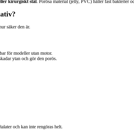
ler kirurgiskt stål
. Porösa material (jelly, PVC) håller fast bakterier oc
ativ?
hur säker den är.
bar för modeller utan motor.
 skadar ytan och gör den porös.
alater och kan inte rengöras helt.