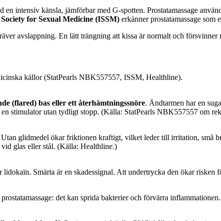
d en intensiv känsla, jämförbar med G-spotten. Prostatamassage används 
 Society for Sexual Medicine (ISSM)
erkänner prostatamassage som en
ver avslappning. En lätt trängning att kissa är normalt och försvinner n
edicinska källor (StatPearls NBK557557, ISSM, Healthline).
de (flared) bas eller ett återhämtningssnöre
. Ändtarmen har en sugand
 en stimulator utan tydligt stopp. (Källa: StatPearls NBK557557 om re
 Utan glidmedel ökar friktionen kraftigt, vilket leder till irritation, små
id glas eller stål. (Källa: Healthline.)
 lidokaïn. Smärta är en skadessignal. Att undertrycka den ökar risken 
 prostatamassage: det kan sprida bakterier och förvärra inflammationen