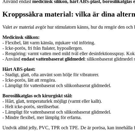
Använd endast
medicinsk silikon, hårt ABS-plast, borosilikatglas el
Kroppssäkra material: vilka är dina altern
Valet av material avgör hur stimulatorn känns, hur du rengör den och 
Medicinsk silikon:
- Flexibel, lätt varm känsla, mjukare vid införing.
- Icke-porös, fri från ftalater, hypoallergen.
- Rengöring: varmt vatten med mild tvål eller desinfektionsspray. Kok
- Använd
endast vattenbaserat glidmedel
: silikonbaserat glidmedel
Hårt ABS-plast:
- Stadigt, glatt, ofta använt som hölje för vibratorer.
- Icke-porös, lätt att rengöra.
- Lämpligt för vattenbaserat och silikonbaserat glidmedel.
Borosilikatglas och kirurgiskt stål:
- Hårt, glatt, temperaturlek möjligt (varmt eller kallt).
- Helt icke-porös, steriliserbar.
- Lämpligt för vattenbaserat och silikonbaserat glidmedel.
- Mindre flexibel, mer lämplig för erfarna.
Undvik alltid jelly, PVC, TPR och TPE. De är porösa, kan innehålla ft