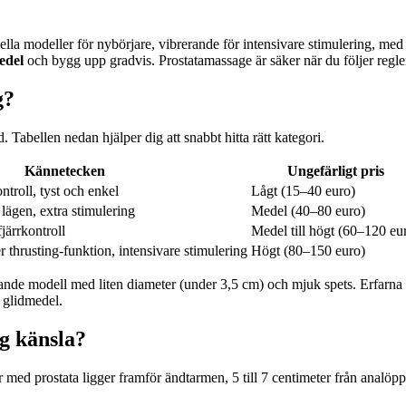
lla modeller för nybörjare, vibrerande för intensivare stimulering, med a
edel
och bygg upp gradvis. Prostatamassage är säker när du följer regle
g?
. Tabellen nedan hjälper dig att snabbt hitta rätt kategori.
Kännetecken
Ungefärligt pris
troll, tyst och enkel
Lågt (15–40 euro)
lägen, extra stimulering
Medel (40–80 euro)
järrkontroll
Medel till högt (60–120 eu
r thrusting-funktion, intensivare stimulering
Högt (80–150 euro)
rande modell med liten diameter (under 3,5 cm) och mjuk spets. Erfarna k
t glidmedel.
ng känsla?
 med prostata ligger framför ändtarmen, 5 till 7 centimeter från analöp