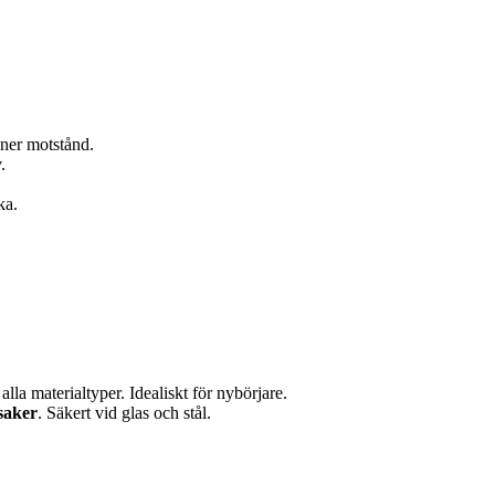
nner motstånd.
.
ka.
la materialtyper. Idealiskt för nybörjare.
saker
. Säkert vid glas och stål.