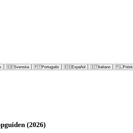
k
🇸🇪
Svenska
🇵🇹
Português
🇪🇸
Español
🇮🇹
Italiano
🇵🇱
Polsk
öpguiden (2026)