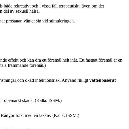
både rekreativt och i vissa fall terapeutiskt, även om det
 del av sexuell hälsa.
är prostatan vänjer sig vid stimuleringen.
e effekt och kan dra ett föremål helt inåt. Ett fastnat föremål är en
ktala främmande föremål.)
 bristningar och ökad infektionsrisk. Använd rikligt
vattenbaserat
för obemärkt skada. (Källa: ISSM.)
. Rådgör först med en läkare. (Källa: ISSM.)