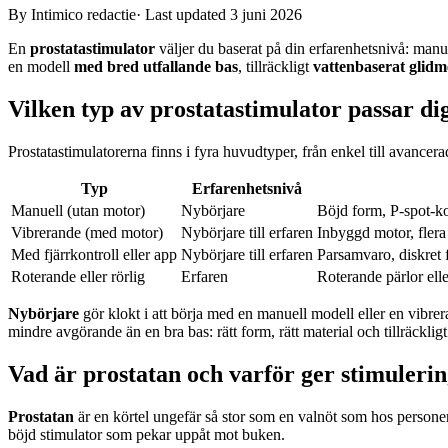
By Intimico redactie
·
Last updated 3 juni 2026
En
prostatastimulator
väljer du baserat på din erfarenhetsnivå: manue
en modell
med bred utfallande bas
, tillräckligt
vattenbaserat glidm
Vilken typ av prostatastimulator passar di
Prostatastimulatorerna finns i fyra huvudtyper, från enkel till avancerad
Typ
Erfarenhetsnivå
Manuell (utan motor)
Nybörjare
Böjd form, P-spot-kon
Vibrerande (med motor)
Nybörjare till erfaren
Inbyggd motor, flera 
Med fjärrkontroll eller app
Nybörjare till erfaren
Parsamvaro, diskret f
Roterande eller rörlig
Erfaren
Roterande pärlor elle
Nybörjare
gör klokt i att börja med en manuell modell eller en vibre
mindre avgörande än en bra bas: rätt form, rätt material och tillräcklig
Vad är prostatan och varför ger stimuleri
Prostatan
är en körtel ungefär så stor som en valnöt som hos personer
böjd stimulator som pekar uppåt mot buken.