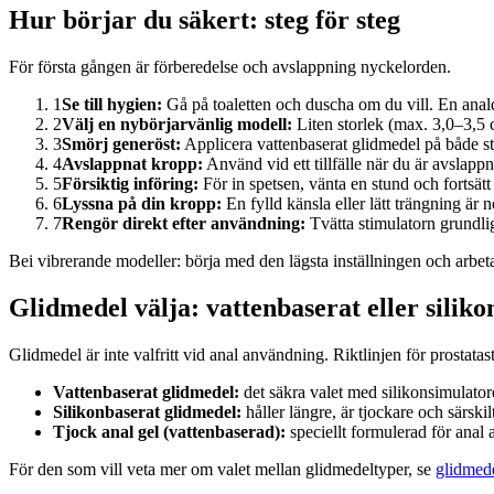
Hur börjar du säkert: steg för steg
För första gången är förberedelse och avslappning nyckelorden.
1
Se till hygien:
Gå på toaletten och duscha om du vill. En anal
2
Välj en nybörjarvänlig modell:
Liten storlek (max. 3,0–3,5 
3
Smörj generöst:
Applicera vattenbaserat glidmedel på både s
4
Avslappnat kropp:
Använd vid ett tillfälle när du är avslap
5
Försiktig införing:
För in spetsen, vänta en stund och fortsät
6
Lyssna på din kropp:
En fylld känsla eller lätt trängning är n
7
Rengör direkt efter användning:
Tvätta stimulatorn grundlig
Bei vibrerande modeller: börja med den lägsta inställningen och arbet
Glidmedel välja: vattenbaserat eller silik
Glidmedel är inte valfritt vid anal användning. Riktlinjen för prosta
Vattenbaserat glidmedel:
det säkra valet med silikonsimulatore
Silikonbaserat glidmedel:
håller längre, är tjockare och särski
Tjock anal gel (vattenbaserad):
speciellt formulerad för anal a
För den som vill veta mer om valet mellan glidmedeltyper, se
glidmed