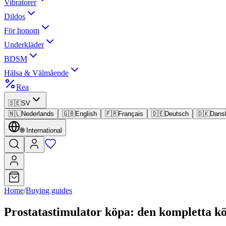
Vibratorer
Dildos
För honom
Underkläder
BDSM
Hälsa & Välmående
Rea
🇸🇪
SV
🇳🇱
Nederlands
🇬🇧
English
🇫🇷
Français
🇩🇪
Deutsch
🇩🇰
Dans
🌐
International
Home
/
Buying guides
Prostatastimulator köpa: den kompletta k