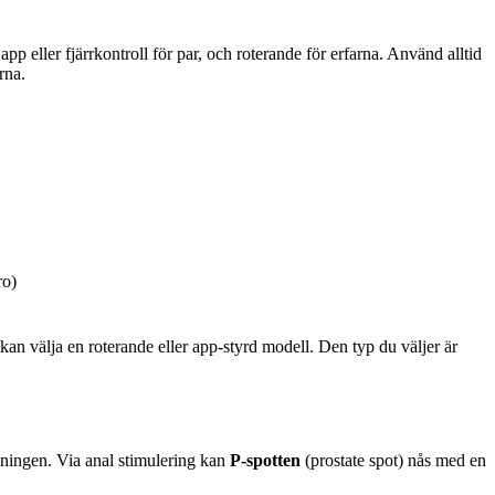
pp eller fjärrkontroll för par, och roterande för erfarna. Använd alltid
rna.
ro)
an välja en roterande eller app-styrd modell. Den typ du väljer är
pningen. Via anal stimulering kan
P-spotten
(prostate spot) nås med en