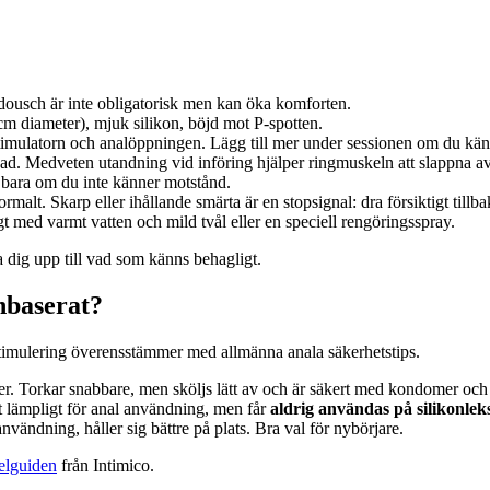
dousch är inte obligatorisk men kan öka komforten.
cm diameter), mjuk silikon, böjd mot P-spotten.
timulatorn och analöppningen. Lägg till mer under sessionen om du kä
pnad. Medveten utandning vid införing hjälper ringmuskeln att slappna av
t bara om du inte känner motstånd.
ormalt. Skarp eller ihållande smärta är en stopsignal: dra försiktigt tillba
t med varmt vatten och mild tvål eller en speciell rengöringsspray.
a dig upp till vad som känns behagligt.
onbaserat?
tastimulering överensstämmer med allmänna anala säkerhetstips.
r. Torkar snabbare, men sköljs lätt av och är säkert med kondomer och al
lt lämpligt för anal användning, men får
aldrig användas på silikonlek
nvändning, håller sig bättre på plats. Bra val för nybörjare.
elguiden
från Intimico.