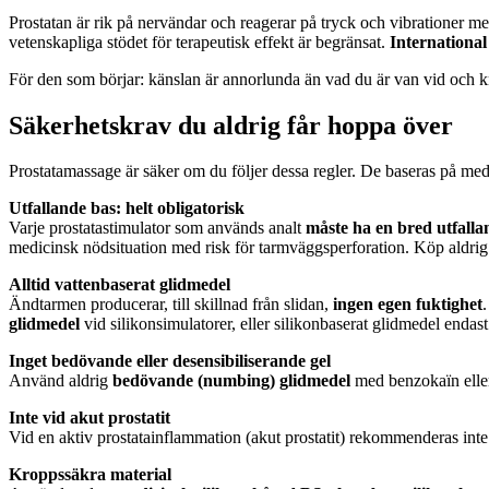
Prostatan är rik på nervändar och reagerar på tryck och vibrationer me
vetenskapliga stödet för terapeutisk effekt är begränsat.
International
För den som börjar: känslan är annorlunda än vad du är van vid och krä
Säkerhetskrav du aldrig får hoppa över
Prostatamassage är säker om du följer dessa regler. De baseras på m
Utfallande bas: helt obligatorisk
Varje prostatastimulator som används analt
måste ha en bred utfallan
medicinsk nödsituation med risk för tarmväggsperforation. Köp aldrig
Alltid vattenbaserat glidmedel
Ändtarmen producerar, till skillnad från slidan,
ingen egen fuktighet
.
glidmedel
vid silikonsimulatorer, eller silikonbaserat glidmedel endast v
Inget bedövande eller desensibiliserande gel
Använd aldrig
bedövande (numbing) glidmedel
med benzokaïn eller
Inte vid akut prostatit
Vid en aktiv prostatainflammation (akut prostatit) rekommenderas inte
Kroppssäkra material