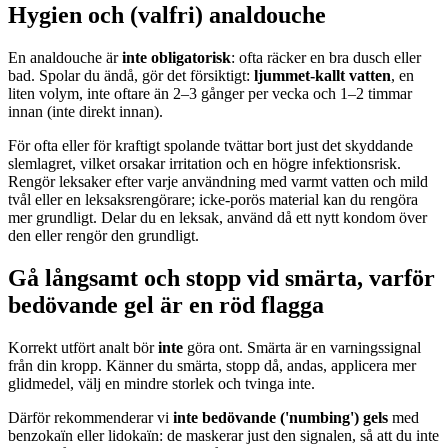
Hygien och (valfri) analdouche
En analdouche är
inte obligatorisk
: ofta räcker en bra dusch eller
bad. Spolar du ändå, gör det försiktigt:
ljummet-kallt vatten
, en
liten volym, inte oftare än 2–3 gånger per vecka och 1–2 timmar
innan (inte direkt innan).
För ofta eller för kraftigt spolande tvättar bort just det skyddande
slemlagret, vilket orsakar irritation och en högre infektionsrisk.
Rengör leksaker efter varje användning med varmt vatten och mild
tvål eller en leksaksrengörare; icke-porös material kan du rengöra
mer grundligt. Delar du en leksak, använd då ett nytt kondom över
den eller rengör den grundligt.
Gå långsamt och stopp vid smärta, varför
bedövande gel är en röd flagga
Korrekt utfört analt bör
inte
göra ont. Smärta är en varningssignal
från din kropp. Känner du smärta, stopp då, andas, applicera mer
glidmedel, välj en mindre storlek och tvinga inte.
Därför rekommenderar vi
inte bedövande ('numbing') gels
med
benzokaïn eller lidokaïn: de maskerar just den signalen, så att du inte