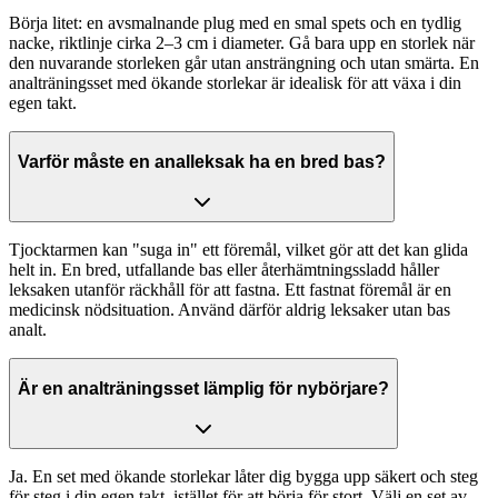
Börja litet: en avsmalnande plug med en smal spets och en tydlig
nacke, riktlinje cirka 2–3 cm i diameter. Gå bara upp en storlek när
den nuvarande storleken går utan ansträngning och utan smärta. En
analträningsset med ökande storlekar är idealisk för att växa i din
egen takt.
Varför måste en analleksak ha en bred bas?
Tjocktarmen kan "suga in" ett föremål, vilket gör att det kan glida
helt in. En bred, utfallande bas eller återhämtningssladd håller
leksaken utanför räckhåll för att fastna. Ett fastnat föremål är en
medicinsk nödsituation. Använd därför aldrig leksaker utan bas
analt.
Är en analträningsset lämplig för nybörjare?
Ja. En set med ökande storlekar låter dig bygga upp säkert och steg
för steg i din egen takt, istället för att börja för stort. Välj en set av