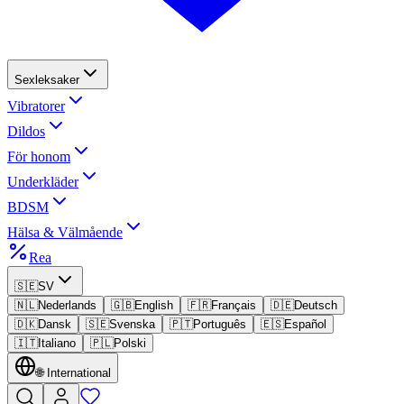
Sexleksaker
Vibratorer
Dildos
För honom
Underkläder
BDSM
Hälsa & Välmående
Rea
🇸🇪
SV
🇳🇱
Nederlands
🇬🇧
English
🇫🇷
Français
🇩🇪
Deutsch
🇩🇰
Dansk
🇸🇪
Svenska
🇵🇹
Português
🇪🇸
Español
🇮🇹
Italiano
🇵🇱
Polski
🌐
International