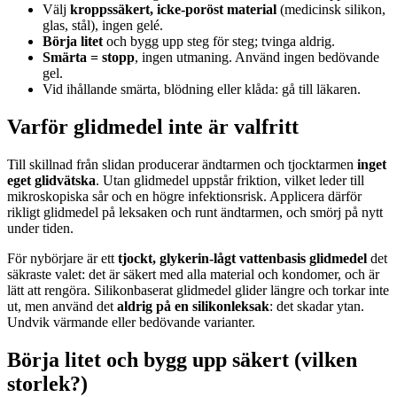
Välj
kroppssäkert, icke-poröst material
(medicinsk silikon,
glas, stål), ingen gelé.
Börja litet
och bygg upp steg för steg; tvinga aldrig.
Smärta = stopp
, ingen utmaning. Använd ingen bedövande
gel.
Vid ihållande smärta, blödning eller klåda: gå till läkaren.
Varför glidmedel inte är valfritt
Till skillnad från slidan producerar ändtarmen och tjocktarmen
inget
eget glidvätska
. Utan glidmedel uppstår friktion, vilket leder till
mikroskopiska sår och en högre infektionsrisk. Applicera därför
rikligt glidmedel på leksaken och runt ändtarmen, och smörj på nytt
under tiden.
För nybörjare är ett
tjockt, glykerin-lågt vattenbasis glidmedel
det
säkraste valet: det är säkert med alla material och kondomer, och är
lätt att rengöra. Silikonbaserat glidmedel glider längre och torkar inte
ut, men använd det
aldrig på en silikonleksak
: det skadar ytan.
Undvik värmande eller bedövande varianter.
Börja litet och bygg upp säkert (vilken
storlek?)