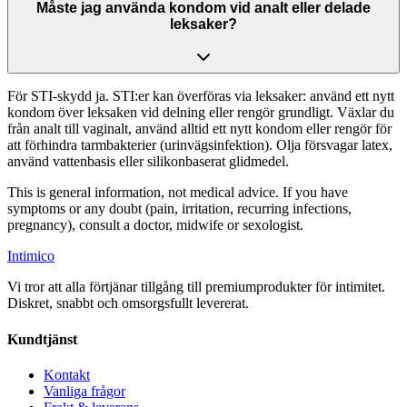
Måste jag använda kondom vid analt eller delade
leksaker?
För STI-skydd ja. STI:er kan överföras via leksaker: använd ett nytt
kondom över leksaken vid delning eller rengör grundligt. Växlar du
från analt till vaginalt, använd alltid ett nytt kondom eller rengör för
att förhindra tarmbakterier (urinvägsinfektion). Olja försvagar latex,
använd vattenbasis eller silikonbaserat glidmedel.
This is general information, not medical advice. If you have
symptoms or any doubt (pain, irritation, recurring infections,
pregnancy), consult a doctor, midwife or sexologist.
Intimico
Vi tror att alla förtjänar tillgång till premiumprodukter för intimitet.
Diskret, snabbt och omsorgsfullt levererat.
Kundtjänst
Kontakt
Vanliga frågor