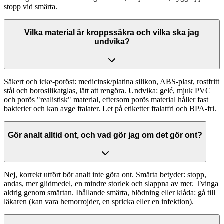
stopp vid smärta.
Vilka material är kroppssäkra och vilka ska jag
undvika?
Säkert och icke-poröst: medicinsk/platina silikon, ABS-plast, rostfritt
stål och borosilikatglas, lätt att rengöra. Undvika: gelé, mjuk PVC
och porös "realistisk" material, eftersom porös material håller fast
bakterier och kan avge ftalater. Let på etiketter ftalatfri och BPA-fri.
Gör analt alltid ont, och vad gör jag om det gör ont?
Nej, korrekt utfört bör analt inte göra ont. Smärta betyder: stopp,
andas, mer glidmedel, en mindre storlek och slappna av mer. Tvinga
aldrig genom smärtan. Ihållande smärta, blödning eller klåda: gå till
läkaren (kan vara hemorrojder, en spricka eller en infektion).