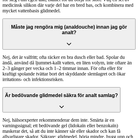
medicinsk silikon där varje del har en bred bas, och kombinera med
mycket vattenbasis glidmedel.
Måste jag rengöra mig (analdouche) innan jag gör
analt?
Nej, det är valfritt; ofta räcker en bra dusch eller bad. Spolar du
ändå, använd då ljummet-kallt vatten, en liten volym, inte oftare än
2–3 gånger per vecka och 1–2 timmar innan. För ofta eller för
kraftigt spolande tvättar bort det skyddande slemlagret och ökar
irritations- och infektionsrisken.
Är bedövande glidmedel säkra för analt samlag?
Nej, hälsoexperter rekommenderar dem inte. Smärta är en
varningssignal; ett bedövande gel (lidokaïn eller benzokaïn)
maskerar det, så att du inte känner sår eller skador och kan få
allvarligare skador. Säkrare: glidmedel, börja mindre, bygg upp och