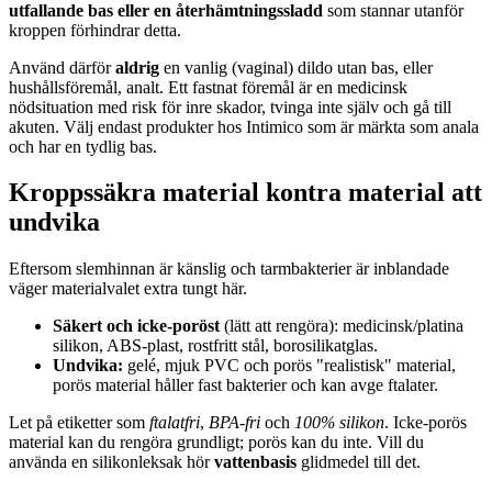
utfallande bas eller en återhämtningssladd
som stannar utanför
kroppen förhindrar detta.
Använd därför
aldrig
en vanlig (vaginal) dildo utan bas, eller
hushållsföremål, analt. Ett fastnat föremål är en medicinsk
nödsituation med risk för inre skador, tvinga inte själv och gå till
akuten. Välj endast produkter hos Intimico som är märkta som anala
och har en tydlig bas.
Kroppssäkra material kontra material att
undvika
Eftersom slemhinnan är känslig och tarmbakterier är inblandade
väger materialvalet extra tungt här.
Säkert och icke-poröst
(lätt att rengöra): medicinsk/platina
silikon, ABS-plast, rostfritt stål, borosilikatglas.
Undvika:
gelé, mjuk PVC och porös "realistisk" material,
porös material håller fast bakterier och kan avge ftalater.
Let på etiketter som
ftalatfri
,
BPA-fri
och
100% silikon
. Icke-porös
material kan du rengöra grundligt; porös kan du inte. Vill du
använda en silikonleksak hör
vattenbasis
glidmedel till det.