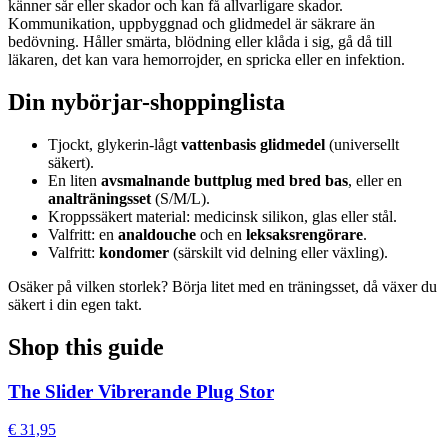
känner sår eller skador och kan få allvarligare skador.
Kommunikation, uppbyggnad och glidmedel är säkrare än
bedövning. Håller smärta, blödning eller klåda i sig, gå då till
läkaren, det kan vara hemorrojder, en spricka eller en infektion.
Din nybörjar-shoppinglista
Tjockt, glykerin-lågt
vattenbasis glidmedel
(universellt
säkert).
En liten
avsmalnande buttplug med bred bas
, eller en
analträningsset
(S/M/L).
Kroppssäkert material: medicinsk silikon, glas eller stål.
Valfritt: en
analdouche
och en
leksaksrengörare
.
Valfritt:
kondomer
(särskilt vid delning eller växling).
Osäker på vilken storlek? Börja litet med en träningsset, då växer du
säkert i din egen takt.
Shop this guide
The Slider Vibrerande Plug Stor
€ 31,95