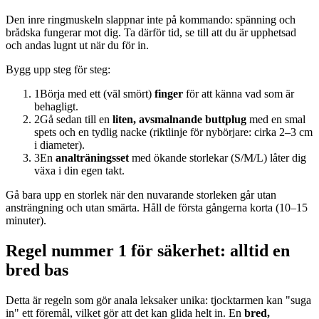
Den inre ringmuskeln slappnar inte på kommando: spänning och
brådska fungerar mot dig. Ta därför tid, se till att du är upphetsad
och andas lugnt ut när du för in.
Bygg upp steg för steg:
1
Börja med ett (väl smört)
finger
för att känna vad som är
behagligt.
2
Gå sedan till en
liten, avsmalnande buttplug
med en smal
spets och en tydlig nacke (riktlinje för nybörjare: cirka 2–3 cm
i diameter).
3
En
analträningsset
med ökande storlekar (S/M/L) låter dig
växa i din egen takt.
Gå bara upp en storlek när den nuvarande storleken går utan
ansträngning och utan smärta. Håll de första gångerna korta (10–15
minuter).
Regel nummer 1 för säkerhet: alltid en
bred bas
Detta är regeln som gör anala leksaker unika: tjocktarmen kan "suga
in" ett föremål, vilket gör att det kan glida helt in. En
bred,