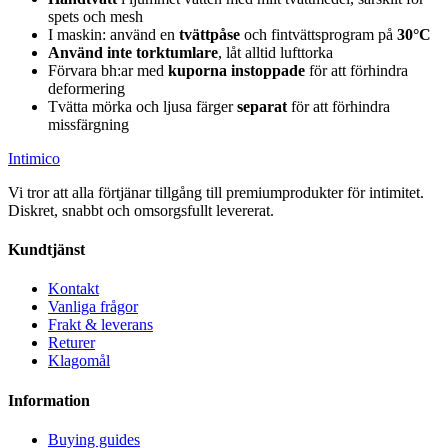
spets och mesh
I maskin: använd en
tvättpåse
och fintvättsprogram på
30°C
Använd inte torktumlare
, låt alltid lufttorka
Förvara bh:ar med
kuporna instoppade
för att förhindra
deformering
Tvätta mörka och ljusa färger
separat
för att förhindra
missfärgning
Intimico
Vi tror att alla förtjänar tillgång till premiumprodukter för intimitet.
Diskret, snabbt och omsorgsfullt levererat.
Kundtjänst
Kontakt
Vanliga frågor
Frakt & leverans
Returer
Klagomål
Information
Buying guides