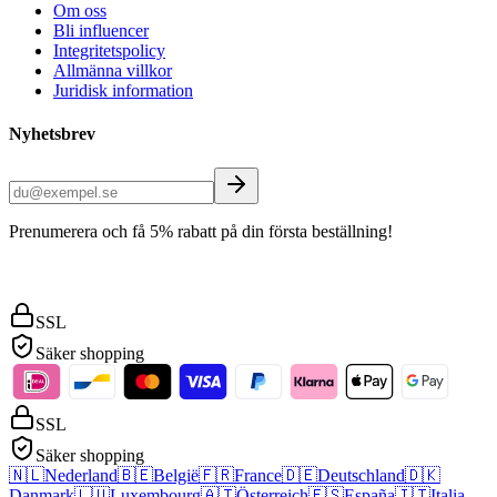
Om oss
Bli influencer
Integritetspolicy
Allmänna villkor
Juridisk information
Nyhetsbrev
Prenumerera och få 5% rabatt på din första beställning!
SSL
Säker shopping
SSL
Säker shopping
🇳🇱
Nederland
🇧🇪
België
🇫🇷
France
🇩🇪
Deutschland
🇩🇰
Danmark
🇱🇺
Luxembourg
🇦🇹
Österreich
🇪🇸
España
🇮🇹
Italia