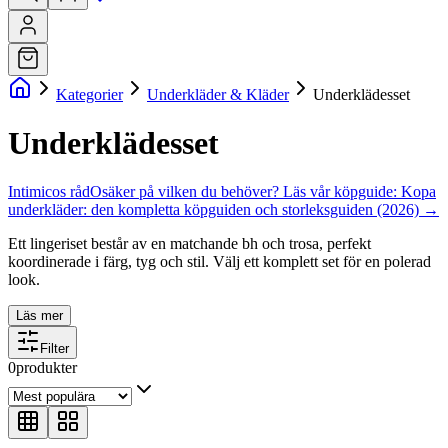
Kategorier
Underkläder & Kläder
Underklädesset
Underklädesset
Intimicos råd
Osäker på vilken du behöver? Läs vår köpguide:
Kopa
underkläder: den kompletta köpguiden och storleksguiden (2026)
→
Ett lingeriset består av en matchande bh och trosa, perfekt
koordinerade i färg, tyg och stil. Välj ett komplett set för en polerad
look.
Läs mer
Filter
0
produkter