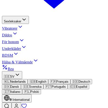
Sexleksaker
Vibratorer
Dildos
För honom
Underkläder
BDSM
Hälsa & Välmående
Rea
🇸🇪
SV
🇳🇱
Nederlands
🇬🇧
English
🇫🇷
Français
🇩🇪
Deutsch
🇩🇰
Dansk
🇸🇪
Svenska
🇵🇹
Português
🇪🇸
Español
🇮🇹
Italiano
🇵🇱
Polski
🌐
International