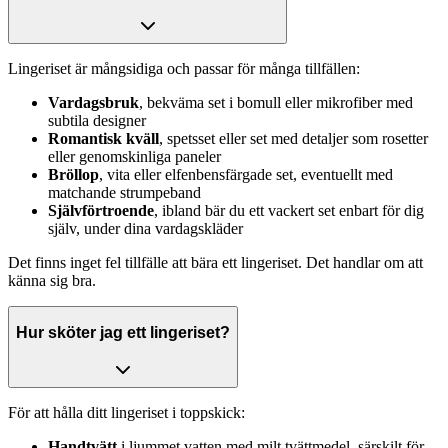
Lingeriset är mångsidiga och passar för många tillfällen:
Vardagsbruk
, bekväma set i bomull eller mikrofiber med
subtila designer
Romantisk kväll
, spetsset eller set med detaljer som rosetter
eller genomskinliga paneler
Bröllop
, vita eller elfenbensfärgade set, eventuellt med
matchande strumpeband
Självförtroende
, ibland bär du ett vackert set enbart för dig
själv, under dina vardagskläder
Det finns inget fel tillfälle att bära ett lingeriset. Det handlar om att
känna sig bra.
Hur sköter jag ett lingeriset?
För att hålla ditt lingeriset i toppskick:
Handtvätt
i ljummet vatten med milt tvättmedel, särskilt för