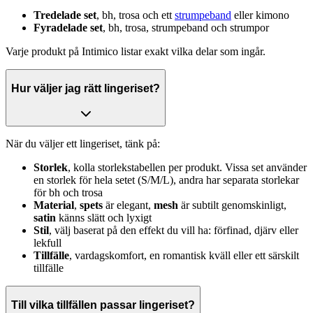
Tredelade set
, bh, trosa och ett
strumpeband
eller kimono
Fyradelade set
, bh, trosa, strumpeband och strumpor
Varje produkt på Intimico listar exakt vilka delar som ingår.
Hur väljer jag rätt lingeriset?
När du väljer ett lingeriset, tänk på:
Storlek
, kolla storlekstabellen per produkt. Vissa set använder
en storlek för hela setet (S/M/L), andra har separata storlekar
för bh och trosa
Material
,
spets
är elegant,
mesh
är subtilt genomskinligt,
satin
känns slätt och lyxigt
Stil
, välj baserat på den effekt du vill ha: förfinad, djärv eller
lekfull
Tillfälle
, vardagskomfort, en romantisk kväll eller ett särskilt
tillfälle
Till vilka tillfällen passar lingeriset?