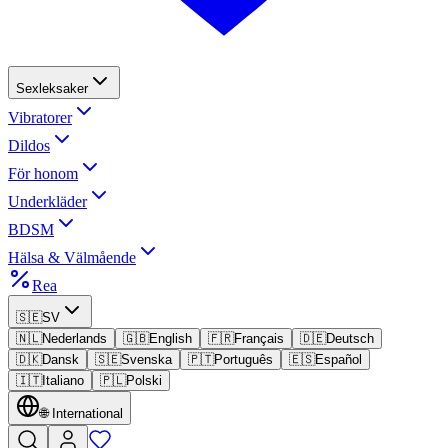
Sexleksaker
Vibratorer
Dildos
För honom
Underkläder
BDSM
Hälsa & Välmående
Rea
🇸🇪
SV
🇳🇱
Nederlands
🇬🇧
English
🇫🇷
Français
🇩🇪
Deutsch
🇩🇰
Dansk
🇸🇪
Svenska
🇵🇹
Português
🇪🇸
Español
🇮🇹
Italiano
🇵🇱
Polski
🌐
International