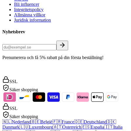
Bli influencer
Integritetspolicy
Allmänna villkor
Juridisk information
Nyhetsbrev
Prenumerera och få 5% rabatt på din första beställning!
SSL
Säker shopping
SSL
Säker shopping
🇳🇱
Nederland
🇧🇪
België
🇫🇷
France
🇩🇪
Deutschland
🇩🇰
Danmark
🇱🇺
Luxembourg
🇦🇹
Österreich
🇪🇸
España
🇮🇹
Italia