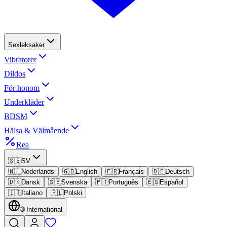
Sexleksaker
Vibratorer
Dildos
För honom
Underkläder
BDSM
Hälsa & Välmående
Rea
🇸🇪
SV
🇳🇱
Nederlands
🇬🇧
English
🇫🇷
Français
🇩🇪
Deutsch
🇩🇰
Dansk
🇸🇪
Svenska
🇵🇹
Português
🇪🇸
Español
🇮🇹
Italiano
🇵🇱
Polski
🌐
International